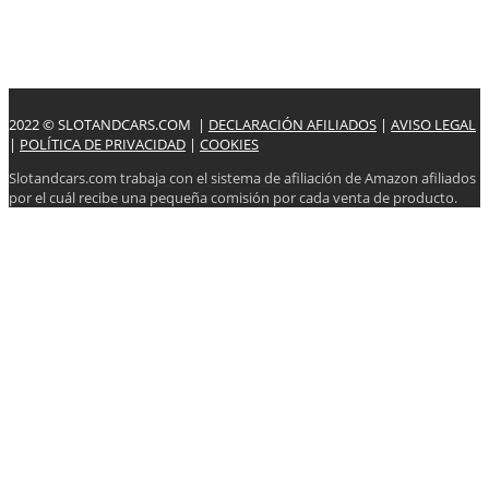
2022 © SLOTANDCARS.COM |
DECLARACIÓN AFILIADOS
|
AVISO LEGAL
|
POLÍTICA DE PRIVACIDAD
|
COOKIES
Slotandcars.com trabaja con el sistema de afiliación de Amazon afiliados
por el cuál recibe una pequeña comisión por cada venta de producto.